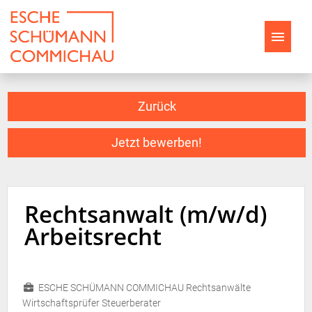
Stellenangebote
Zurück
Arbeiten bei ESCHE
Jetzt bewerben!
Ihr Einstieg bei ESCHE
Jobwelten
Rechtsanwalt (m/w/d)
Arbeitsrecht
ESCHE SCHÜMANN COMMICHAU Rechtsanwälte
Wirtschaftsprüfer Steuerberater